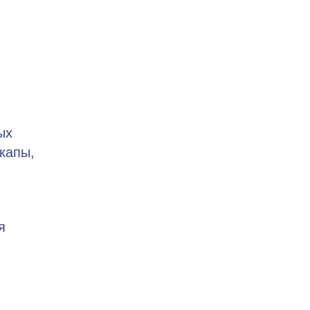
ых
капы,
я