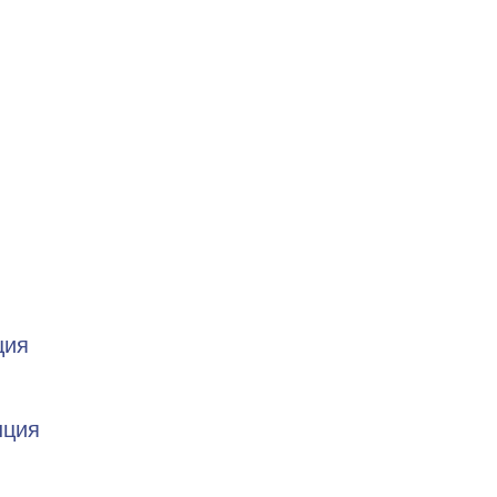
ция
нция