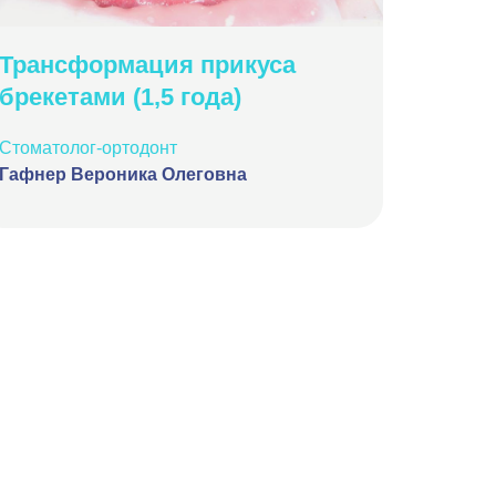
Трансформация прикуса
Эффе
брекетами (1,5 года)
бреке
удале
Стоматолог-ортодонт
Гафнер Вероника Олеговна
Стомато
Гафнер