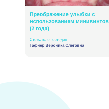
Преображение улыбки с
использованием минивинтов
(2 года)
ие
Стоматолог-ортодонт
Гафнер Вероника Олеговна
убокого
илось
м стала