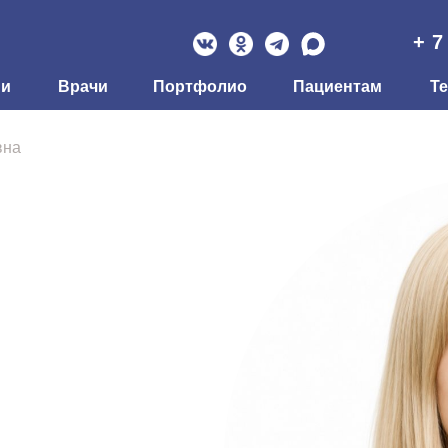
+ 7
ии
Врачи
Портфолио
Пациентам
Т
вна