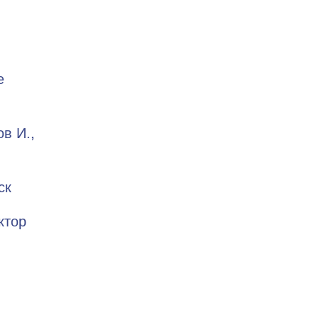
е
в И.,
ск
ктор