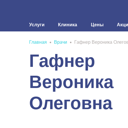
Услуги
Клиника
Цены
Акц
Главная
Врачи
Гафнер Вероника Олего
Гафнер
Вероника
Олеговна