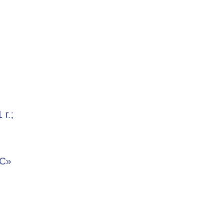
г.;
ЧС»