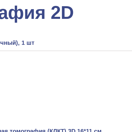
рафия 2D
чный), 1 шт
ая томография (КЛКТ) 3D 16*11 см