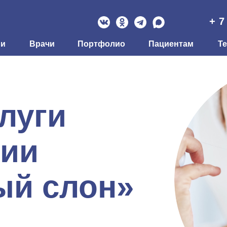
+ 7
ии
Врачи
Портфолио
Пациентам
Т
луги
гии
й слон»