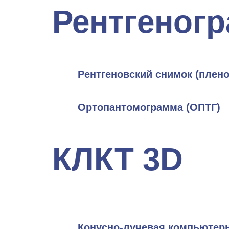
Рентгеног
Рентгеновский снимок (плено
Ортопантомограмма (ОПТГ)
КЛКТ 3D
Конусно-лучевая компьютерн