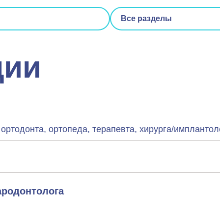
Все разделы
ции
 ортодонта, ортопеда, терапевта, хирурга/имплантол
ародонтолога