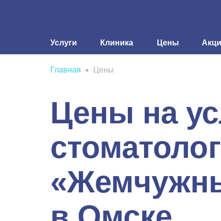
Услуги
Клиника
Цены
Акц
Главная
Цены
Цены на ус
стоматоло
«Жемчужны
в Омске