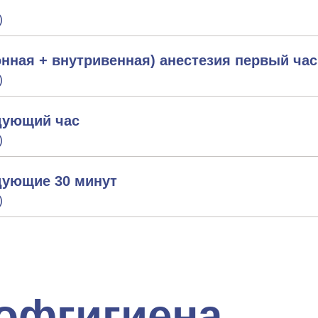
)
нная + внутривенная) анестезия первый час
)
дующий час
)
ующие 30 минут
)
рофгигиена