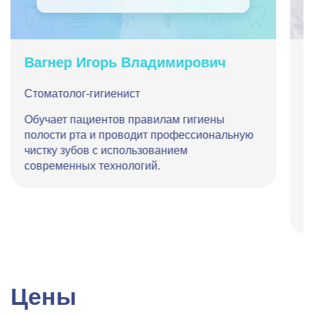
Вагнер Игорь Владимирович
В
Стоматолог-гигиенист
С
Обучает пациентов правилам гигиены
Т
полости рта и проводит профессиональную
г
чистку зубов с использованием
а
современных технологий.
н
т
и
п
Цены