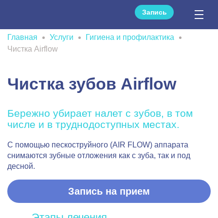
Запись
Главная
Услуги
Гигиена и профилактика
Чистка Airflow
Чистка зубов Airflow
Бережно убирает налет с зубов, в том
числе и в труднодоступных местах.
С помощью пескоструйного (AIR FLOW) аппарата
снимаются зубные отложения как с зуба, так и под
десной.
Запись на прием
Этапы лечения