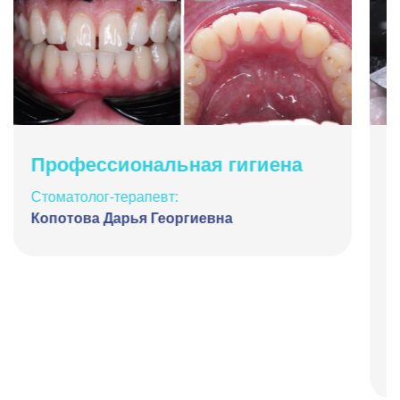
Профессиональная гигиена
К
ф
Стоматолог-терапевт:
Копотова Дарья Георгиевна
Ч
И
н
о
В
В
п