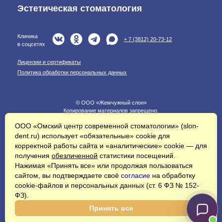
Эстетическая стоматология
Клиника
+ 7 (3812) 20-73-12
в соцсетях
Лицензии и сертификаты
Политика обработки персональных данных
© ООО «Жемчужный слон»
Копирование материалов запрещено.
ООО «Омский центр современной стоматологии» (
slon-
* Информация на сайте не является публичной офертой. Вся
информация об услугах и ценах, предоставленная на нём, носит
dent.ru
) использует «обязательные» cookie для
исключительно информационный характер и ни при каких условиях не
корректной работы сайта и «аналитические» cookie — для
является публичной офертой, определяемой положениями Статьи 437
получения
обезличенной
статистики посещений.
Гражданского кодекса Российской Федерации. Для уточнения стоимости
услуг, проводимых акциях и их условиях, звоните по телефону +7 3812
Нажимая «
Принять все
» или продолжая пользоваться
20-76-13. Наш сайт использует файлы cookie с целью улучшения
сайтом, вы подтверждаете своё
согласие
на обработку
работы сайта и предоставления более персонализированного
пользовательского опыта. Продолжая использовать наш сайт, вы
cookie-файлов и персональных данных (ст. 6 ФЗ № 152-
соглашаетесь с использованием файлов cookie в соответствии с нашей
ФЗ).
Политикой конфиденциальности
.
Принять все