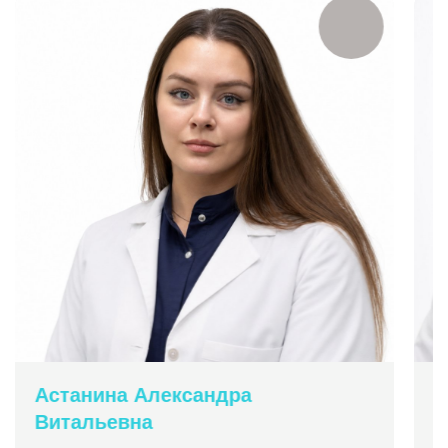
Астанина Александра
А
Витальевна
С