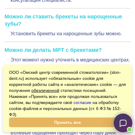
консультация специалиста.
Можно ли ставить брекеты на нарощенные
зубы?
Установить брекеты на нарощенные зубы можно.
Можно ли делать МРТ с брекетами?
Этот момент нужно уточнить в медицинских центрах.
ООО «Омский центр современной стоматологии» (
slon-
Можно ли лечить зубы с брекетами?
dent.ru
) использует «обязательные» cookie для
корректной работы сайта и «аналитические» cookie — для
Брекеты не являются помехой к лечению зубов,
получения
обезличенной
статистики посещений.
поэтому лечить зубы не только можно, но и нужно.
Нажимая «
Принять все
» или продолжая пользоваться
сайтом, вы подтверждаете своё
согласие
на обработку
Поставили брекеты, очень болят зубы, что
cookie-файлов и персональных данных (ст. 6 ФЗ № 152-
ФЗ).
делать?
Принять все
Это нормальная реакция после их установки.
Болевые ощущения проходят через пару дней.