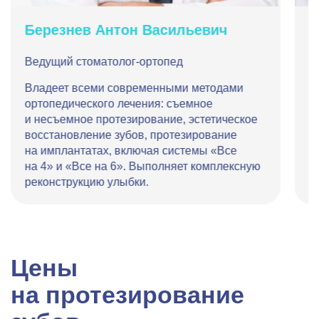
Березнев Антон Васильевич
Б
Ведущий стоматолог-ортопед
С
Владеет всеми современными методами
В
ортопедического лечения: съемное
о
и несъемное протезирование, эстетическое
н
восстановление зубов, протезирование
р
на имплантатах, включая системы «Все
к
на 4» и «Все на 6». Выполняет комплексную
б
реконструкцию улыбки.
в
Цены
на протезирование