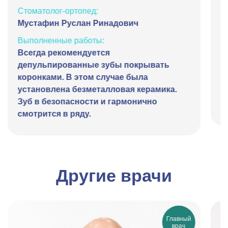
ц
Стоматолог-ортопед:
Мустафин Руслан Ринадович
С
М
Выполненные работы:
Всегда рекомендуется
В
депульпированные зубы покрывать
З
коронками. В этом случае была
р
установлена безметалловая керамика.
з
Зуб в безопасности и гармонично
ц
смотрится в ряду.
Другие врачи
Главный
врач