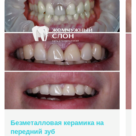
Безметалловая керамика на
В
передний зуб
р