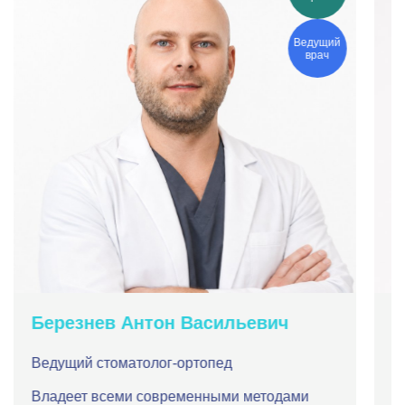
Ведущий
врач
Березнев Антон Васильевич
М
А
Ведущий стоматолог-ортопед
С
Владеет всеми современными методами