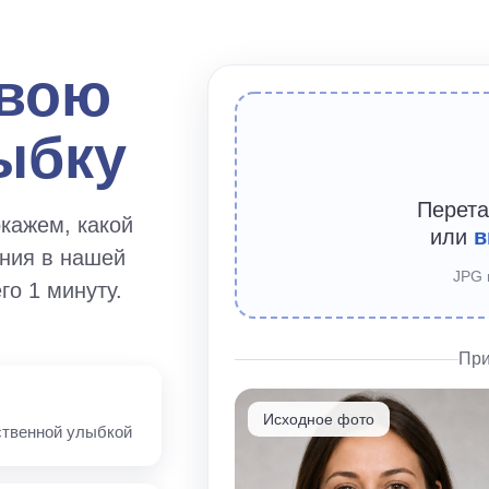
свою
ыбку
Перет
кажем, какой
или
в
ния в нашей
JPG 
го 1 минуту.
При
Исходное фото
ственной улыбкой