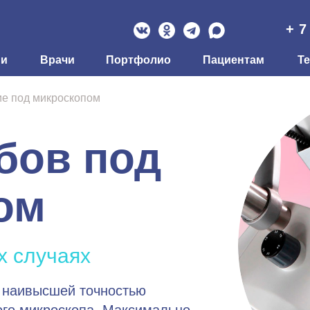
+ 7
ии
Врачи
Портфолио
Пациентам
Т
ие под микроскопом
бов под
ом
х случаях
с наивысшей точностью