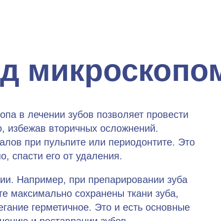
од микроскопо
опа в лечении зубов позволяет провести
, избежав вторичных осложнений.
алов при пульпите или периодонтите. Это
о, спасти его от удаления.
дии. Например, при препарировании зуба
те максимально сохранены ткани зуба,
гание герметичное. Это и есть основные
чению и реставрации зубов.