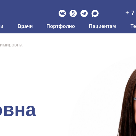
+ 7
ии
Врачи
Портфолио
Пациентам
Т
димировна
овна