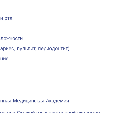
и рта
сложности
ариес, пульпит, периодонтит)
ание
енная Медицинская Академия
ра при Омской государственной академии