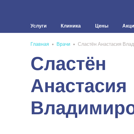
Услуги
Клиника
Цены
Акц
Главная
Врачи
Сластён Анастасия Вла
Сластён
Анастасия
Владимир