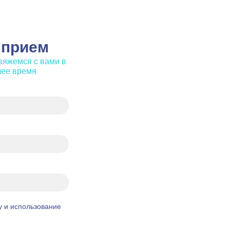
 прием
вяжемся с вами в
чее время
у и использование