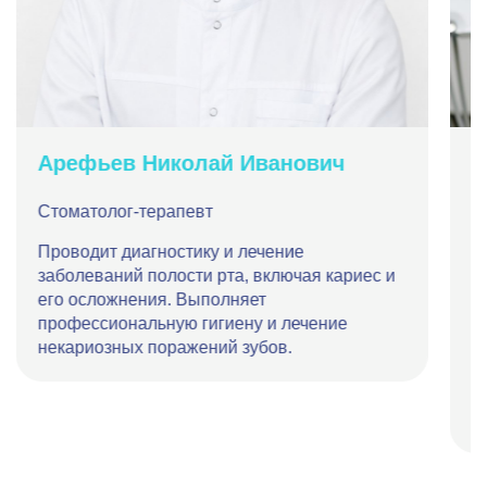
Арефьев Николай Иванович
В
Стоматолог-терапевт
С
Проводит диагностику и лечение
Р
заболеваний полости рта, включая кариес и
с
его осложнения. Выполняет
с
профессиональную гигиену и лечение
т
некариозных поражений зубов.
к
и
м
к