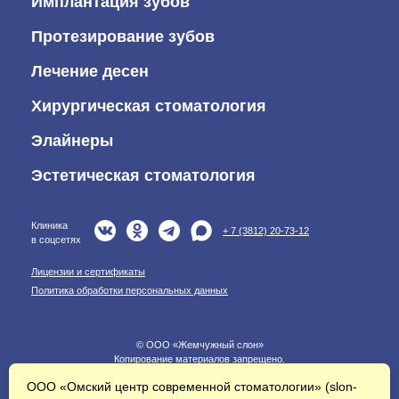
Имплантация зубов
Протезирование зубов
Лечение десен
Хирургическая стоматология
Элайнеры
Эстетическая стоматология
Клиника
+ 7 (3812) 20-73-12
в соцсетях
Лицензии и сертификаты
Политика обработки персональных данных
© ООО «Жемчужный слон»
Копирование материалов запрещено.
ООО «Омский центр современной стоматологии» (
slon-
* Информация на сайте не является публичной офертой. Вся